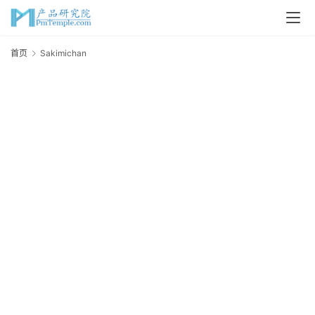
首
首页
Sakimichan
S
页
P
M
问
答
吧
产
品
S
经
全
理
1