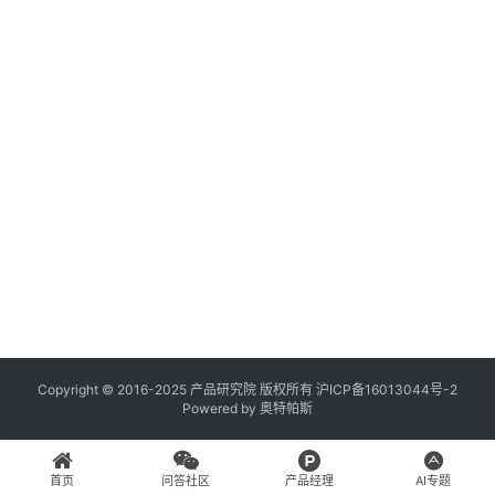
2
日
登录
注册
A
C
x
u
r
e
R
P
专
区
神
兵
Copyright © 2016-2025 产品研究院 版权所有
沪ICP备16013044号-2
Powered by
奥特帕斯
利
器
首页
问答社区
产品经理
AI专题