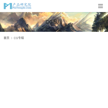
CG专辑
首页
CG专辑
首
页
P
M
问
答
Z
吧
2