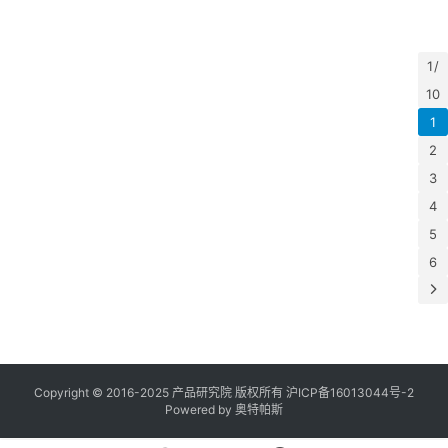
2
A
月
Ax
1 /
专
10
1
2
3
4
5
6
Copyright © 2016-2025 产品研究院 版权所有
沪ICP备16013044号-2
Powered by
奥特帕斯