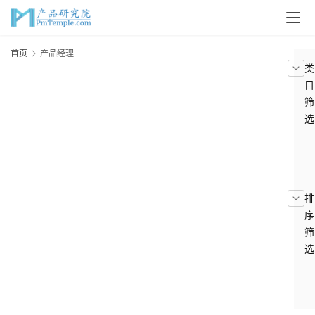
首页
产品经理
类
目
筛
选
排
序
筛
选