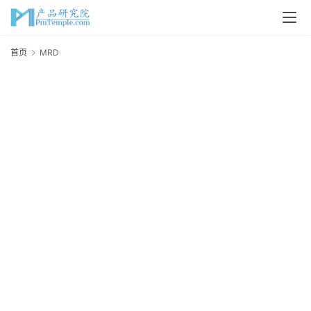
首页
MRD
首
页
P
M
问
答
吧