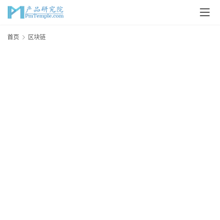
首页
区块链
首
页
P
M
问
答
吧