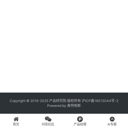
登录
注册
A
x
u
r
e
R
P
专
区
神
兵
Copyright © 2016-2025 产品研究院 版权所有
沪ICP备16013044号-2
Powered by
奥特帕斯
利
器
首页
问答社区
产品经理
AI专题