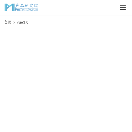
首
首页
vue3.0
v
页
P
M
问
答
吧
产
品
经
理