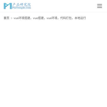
首
首页
vue环境搭建，vue搭建，vue环境，代码打包，本地运行
v
页
v
P
M
问
v
答
吧
产
品
经
理