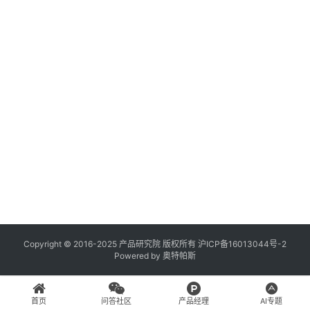
登录
注册
A
x
u
r
e
R
P
专
区
神
兵
Copyright © 2016-2025 产品研究院 版权所有
沪ICP备16013044号-2
Powered by
奥特帕斯
利
器
首页
问答社区
产品经理
AI专题