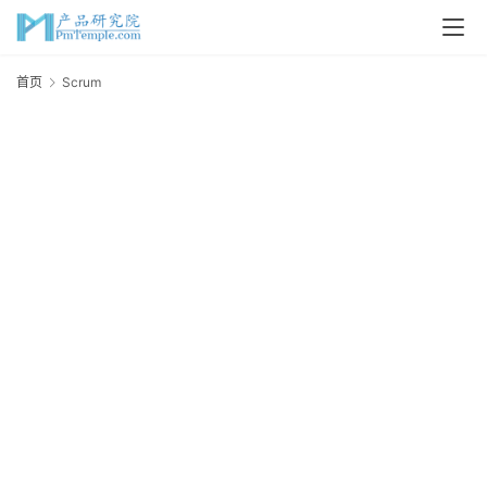
首
首页
Scrum
S
页
P
M
问
答
吧
产
品
经
理