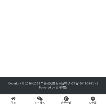
登录
注册
A
x
u
r
e
R
P
专
区
神
兵
Copyright © 2016-2025 产品研究院 版权所有
沪ICP备16013044号-2
Powered by
奥特帕斯
利
器
首页
问答社区
产品经理
AI专题