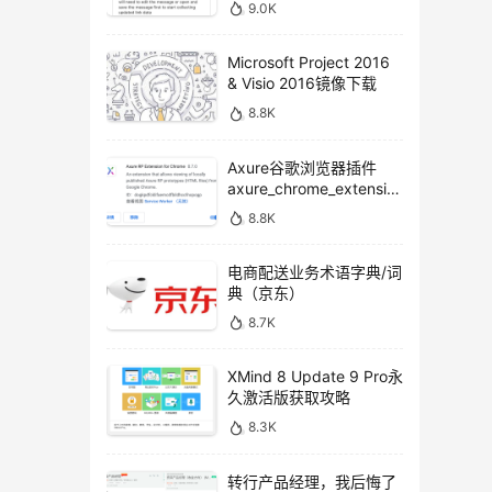
9.0K
Microsoft Project 2016
& Visio 2016镜像下载
8.8K
Axure谷歌浏览器插件
axure_chrome_extensio
n下载
8.8K
电商配送业务术语字典/词
典（京东）
8.7K
XMind 8 Update 9 Pro永
久激活版获取攻略
8.3K
转行产品经理，我后悔了