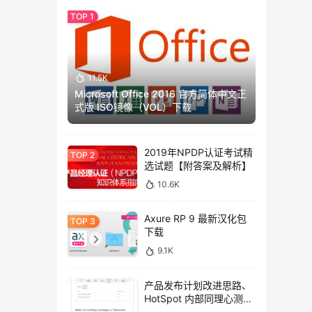
11.5K
Microsoft Office 2016 官方简体中文正
式版 ISO镜像（VOL）下载
2019年NPDP认证考试精
选试题【附答案及解析】
10.6K
Axure RP 9 最新汉化包
下载
9.1K
产品发布计划改进思路、
HotSpot 内部同理心测试
方法