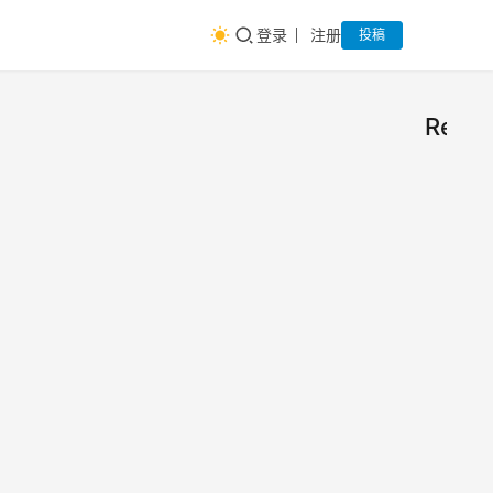
登录
注册
投稿
Remo
盘点
产
品
那些
工
具
不足
这些
箱
10M
软件
不是
的软
大众
件，
产品
2018
软
却有
大法
年12
件，
师
月18
逆天
却又
日
的实
实用
1
用功