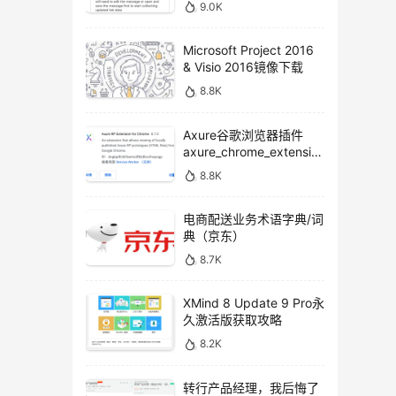
9.0K
Microsoft Project 2016
& Visio 2016镜像下载
8.8K
Axure谷歌浏览器插件
axure_chrome_extensio
n下载
8.8K
电商配送业务术语字典/词
典（京东）
8.7K
XMind 8 Update 9 Pro永
久激活版获取攻略
8.2K
转行产品经理，我后悔了