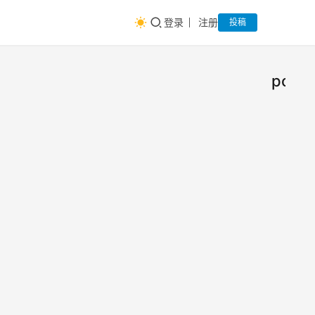
登录
注册
投稿
posit
CSS
前
端
知识
大
牛
整理
1、
bode
r:wid
e
余 倩
2018
style
倩
年1
color
月1
(1px
日
solid
0