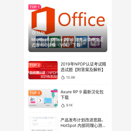
11.5K
Microsoft Office 2016 官方简体中文正
式版 ISO镜像（VOL）下载
2019年NPDP认证考试精
选试题【附答案及解析】
10.6K
Axure RP 9 最新汉化包
下载
9.1K
产品发布计划改进思路、
HotSpot 内部同理心测试
方法