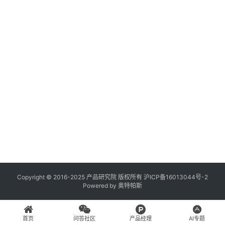
登录
注册
A
x
u
r
e
R
P
专
区
神
兵
Copyright © 2016-2025 产品研究院 版权所有
沪ICP备16013044号-2
Powered by
奥特帕斯
利
器
首页
问答社区
产品经理
AI专题