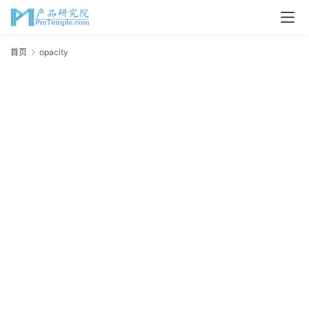
首
首页
opacity
o
页
P
M
问
答
吧
产
品
经
理