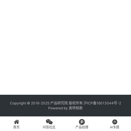
登录
注册
A
x
u
r
e
R
P
专
区
神
兵
Copyright © 2016-2025 产品研究院 版权所有
沪ICP备16013044号-2
Powered by
奥特帕斯
利
器
首页
问答社区
产品经理
AI专题