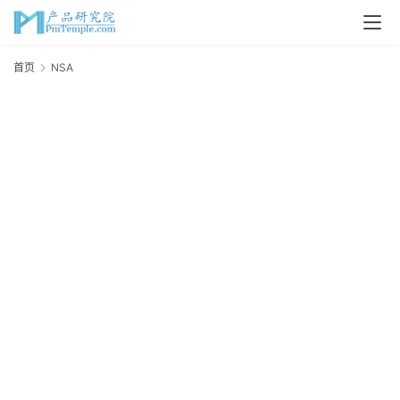
首
首页
NSA
N
页
P
M
问
答
吧
产
品
经
理