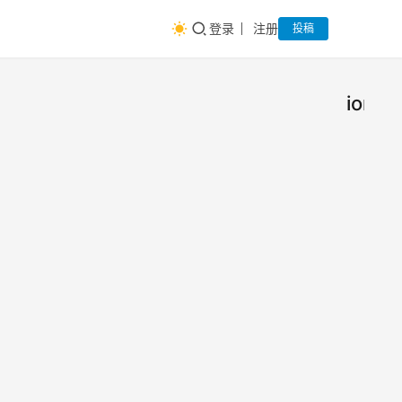
登录
注册
投稿
ionic
安装
前
端
angu
大
牛
1. 安
npm n
2. 安
余
cord
2016年
npm i
0
g cn
regis
regis