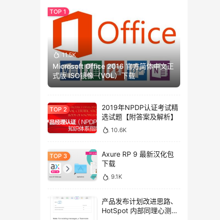
11.5K
Microsoft Office 2016 官方简体中文正
式版 ISO镜像（VOL）下载
2019年NPDP认证考试精
选试题【附答案及解析】
10.6K
Axure RP 9 最新汉化包
下载
9.1K
产品发布计划改进思路、
HotSpot 内部同理心测试
方法