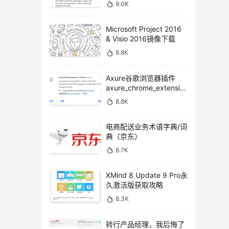
9.0K
Microsoft Project 2016
& Visio 2016镜像下载
8.8K
Axure谷歌浏览器插件
axure_chrome_extensio
n下载
8.8K
电商配送业务术语字典/词
典（京东）
8.7K
XMind 8 Update 9 Pro永
久激活版获取攻略
8.3K
转行产品经理，我后悔了