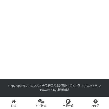
登录
注册
A
x
u
r
e
R
P
专
区
神
兵
Copyright © 2016-2025 产品研究院 版权所有
沪ICP备16013044号-2
Powered by
奥特帕斯
利
器
首页
问答社区
产品经理
AI专题