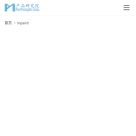
首
首页
Inpaint
I
页
P
M
问
答
吧
产
品
经
理