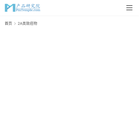
首
首页
2A类致癌物
2
页
P
M
问
答
吧
产
品
经
理