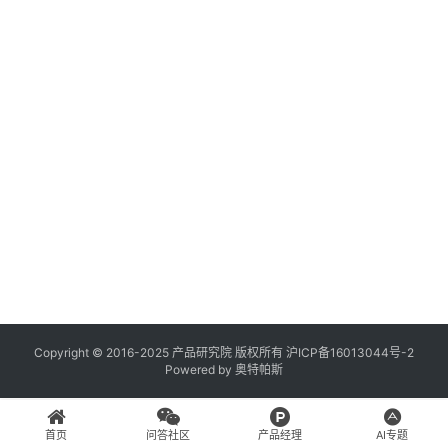
登录
注册
A
x
u
r
e
R
P
专
区
神
兵
Copyright © 2016-2025 产品研究院 版权所有
沪ICP备16013044号-2
Powered by
奥特帕斯
利
器
首页
问答社区
产品经理
AI专题