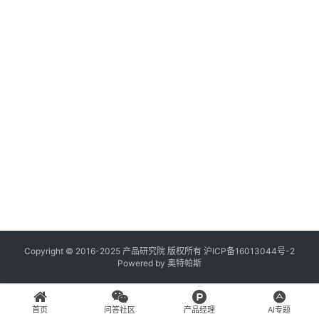
登录
注册
A
x
u
r
e
R
P
专
区
神
兵
Copyright © 2016-2025 产品研究院 版权所有
沪ICP备16013044号-2
Powered by
奥特帕斯
利
器
首页
问答社区
产品经理
AI专题