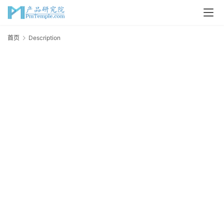
首
首页
Description
D
页
P
M
问
答
吧
产
品
经
理