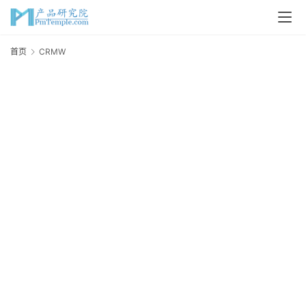
首
首页
CRMW
页
P
M
问
答
吧
产
品
经
理