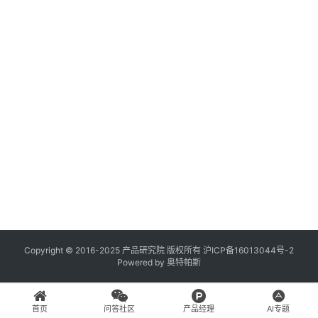
登录
注册
A
x
u
r
e
R
P
专
区
神
兵
Copyright © 2016-2025 产品研究院 版权所有
沪ICP备16013044号-2
Powered by
奥特帕斯
利
器
首页
问答社区
产品经理
AI专题