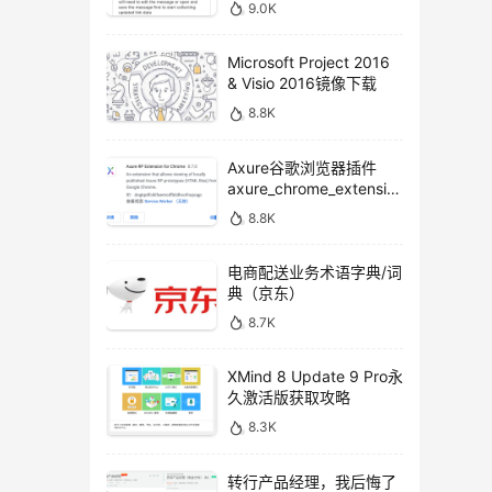
9.0K
Microsoft Project 2016
& Visio 2016镜像下载
8.8K
Axure谷歌浏览器插件
axure_chrome_extensio
n下载
8.8K
电商配送业务术语字典/词
典（京东）
8.7K
XMind 8 Update 9 Pro永
久激活版获取攻略
8.3K
转行产品经理，我后悔了