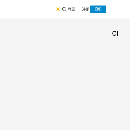
登录
注册
投稿
CPM
CP
智
慧
CP
碎
片
CP
简介
PF
CPM
CPC
CP
产
CPA
CP
品大法
2017年
PFP
CP
10月26
CPS
日
广告
CPL
0
语是
CPR
4.0
么意