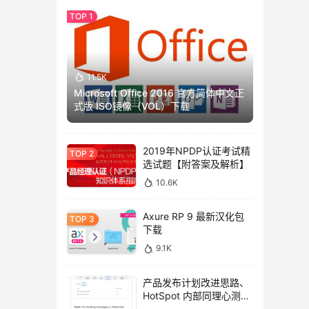
11.5K
Microsoft Office 2016 官方简体中文正
式版 ISO镜像（VOL）下载
2019年NPDP认证考试精
选试题【附答案及解析】
10.6K
Axure RP 9 最新汉化包
下载
9.1K
产品发布计划改进思路、
HotSpot 内部同理心测试
方法