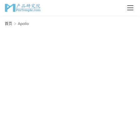
首
首页
Apollo
A
页
P
M
问
答
吧
产
品
经
理