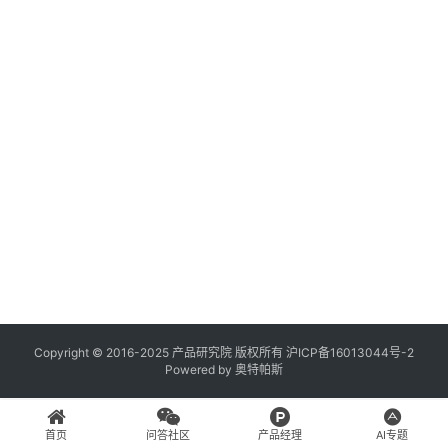
登录
注册
A
x
u
r
e
R
P
专
区
神
兵
Copyright © 2016-2025 产品研究院 版权所有
沪ICP备16013044号-2
Powered by
奥特帕斯
利
器
首页
问答社区
产品经理
AI专题