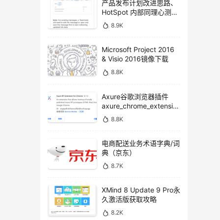
产品发布计划改进思路、
HotSpot 内部同理心测试
方法
8.9K
Microsoft Project 2016
& Visio 2016镜像下载
8.8K
Axure谷歌浏览器插件
axure_chrome_extensio
n下载
8.8K
电商配送业务术语字典/词
典（京东）
8.7K
XMind 8 Update 9 Pro永
久激活版获取攻略
8.2K