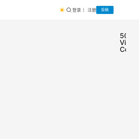
登录
注册
投稿
500t
Video
Conve
盘点
产
品
那些
工
具
不足
这些
箱
10M
软件
不是
的软
大众
件，
产品
2018
软
却有
大法
年12
件，
师
月18
逆天
却又
日