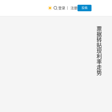
登录
注册
投稿
票
据
转
贴
现
利
率
走
势
年末
商
票
资金
开始
一、
紧
据市