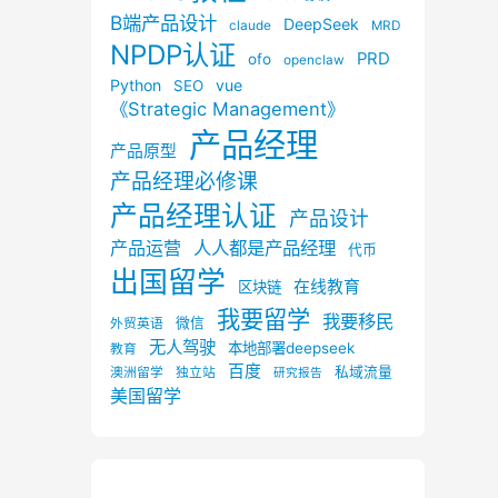
B端产品设计
DeepSeek
claude
MRD
NPDP认证
PRD
ofo
openclaw
Python
vue
SEO
《Strategic Management》
产品经理
产品原型
产品经理必修课
产品经理认证
产品设计
产品运营
人人都是产品经理
代币
出国留学
在线教育
区块链
我要留学
我要移民
微信
外贸英语
无人驾驶
本地部署deepseek
教育
百度
私域流量
澳洲留学
独立站
研究报告
美国留学