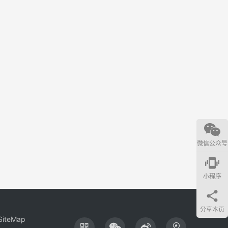
微信公众号
edgesensor_high
小程序
分享本页
SiteMap