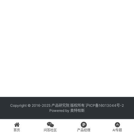
登录
注册
A
x
u
r
e
R
P
专
区
神
兵
Copyright © 2016-2025 产品研究院 版权所有
沪ICP备16013044号-2
Powered by
奥特帕斯
利
器
首页
问答社区
产品经理
AI专题