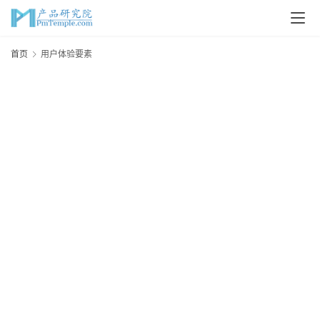
首
首页
用户体验要素
页
P
M
问
答
吧
产
品
经
理