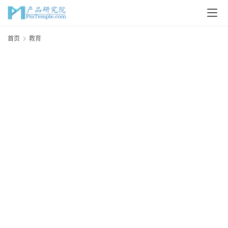
首
首页
教育
页
P
M
问
答
吧
产
品
经
理
20