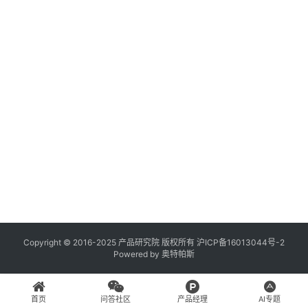
年
月
登录
注册
日
A
产
x
运
u
r
2.
e
R
P
专
区
|
神
兵
Copyright © 2016-2025 产品研究院 版权所有
沪ICP备16013044号-2
Powered by
奥特帕斯
利
器
首页
问答社区
产品经理
AI专题