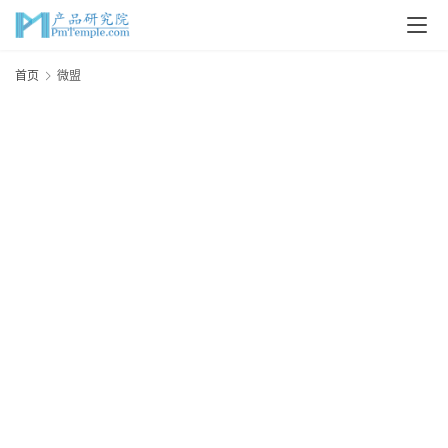
首
首页
微盟
页
P
M
问
答
吧
产
品
经
理