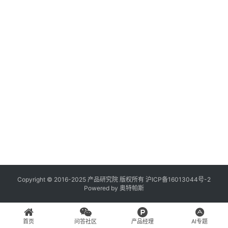
登录
注册
A
x
u
r
e
R
P
专
区
神
兵
Copyright © 2016-2025 产品研究院 版权所有
沪ICP备16013044号-2
Powered by
奥特帕斯
利
器
首页
问答社区
产品经理
AI专题