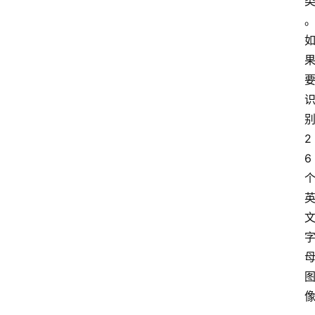
产
品
经
理
2
登录
注册
A
6
x
u
r
e
R
P
专
区