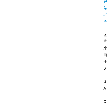
S
I
G
A
I
C