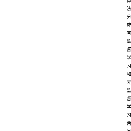
首
页
P
M
问
答
吧