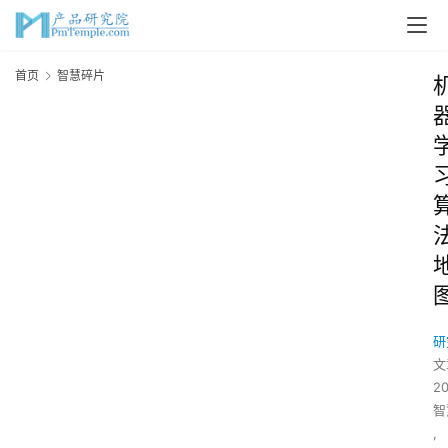
首页
智慧碎片
研
文
2
智
,