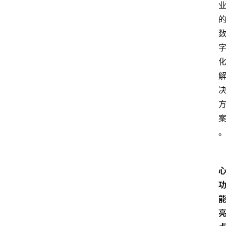
产
品
经
理
登录
注册
A
x
u
r
e
R
P
专
区