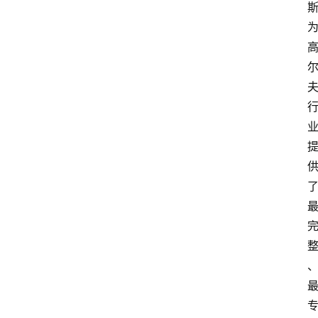
首
页
P
M
问
答
吧