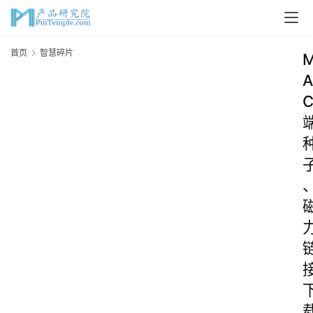
首页
智慧碎片
A