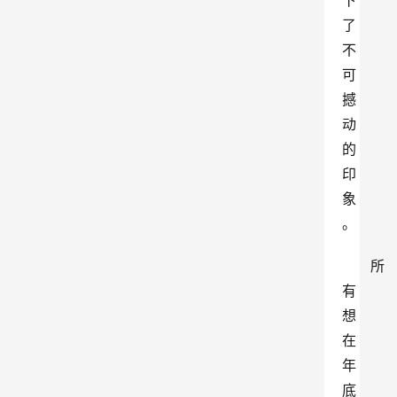
下
了
不
可
撼
动
的
印
象
。
所
有
想
在
年
底