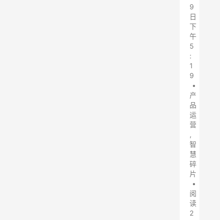
9
日
下
午
5
:
1
9
•
产
品
运
营
,
智
慧
碎
片
•
阅
读
2