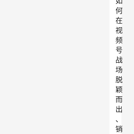
如
何
在
视
频
号
战
场
脱
颖
而
出
、
销