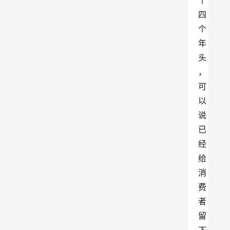
十
四
个
年
头
，
可
以
说
已
经
给
消
费
者
留