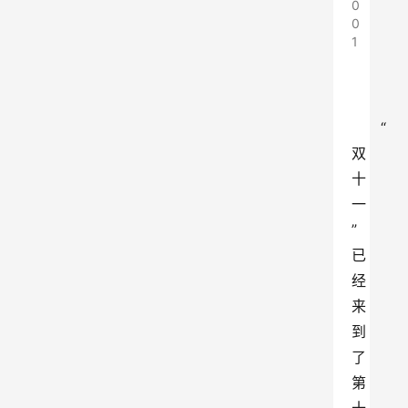
0
0
1
“
双
十
一
”
已
经
来
到
了
第