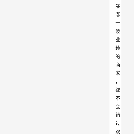
暴
涨
一
波
业
绩
的
商
家
，
都
不
会
错
过
双