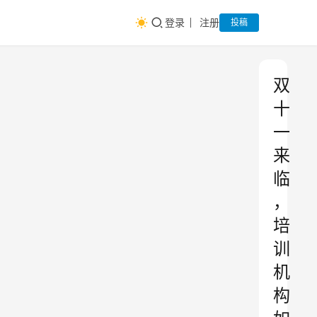
登录
注册
投稿
双
十
一
来
临
，
培
训
机
构