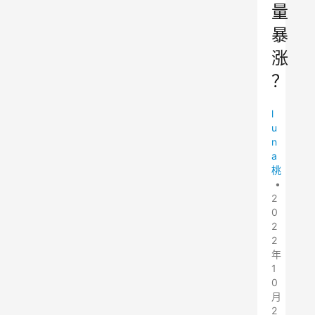
量
暴
涨
？
l
u
n
a
桃
•
2
0
2
2
年
1
0
月
2