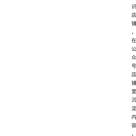
经
理
登录
注册
A
x
u
r
e
R
P
专
区
神
兵
利
器