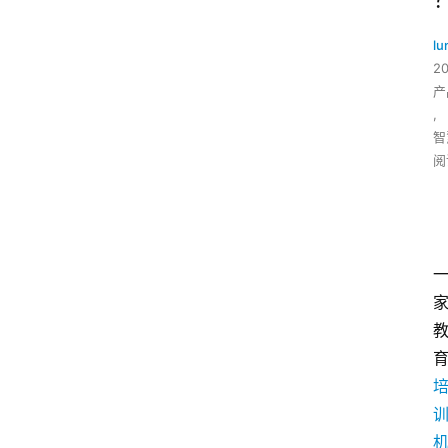
l
2
产
,
智
阅