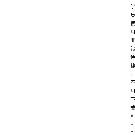
A
P
P