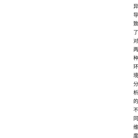
产
品
经
理
登录
注册
A
x
u
r
e
R
P
专
区