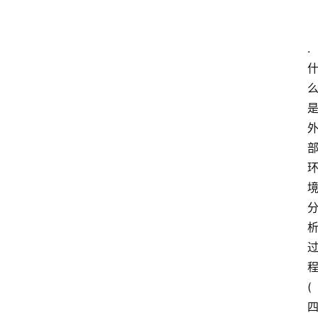
神
兵
.
利
器
(