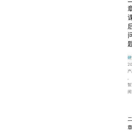
研
2
产
,
智
阅