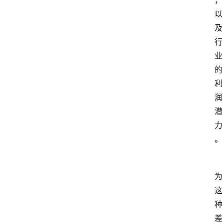
首
页
P
M
问
答
吧