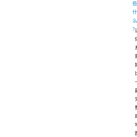
首
页
P
M
问
答
吧