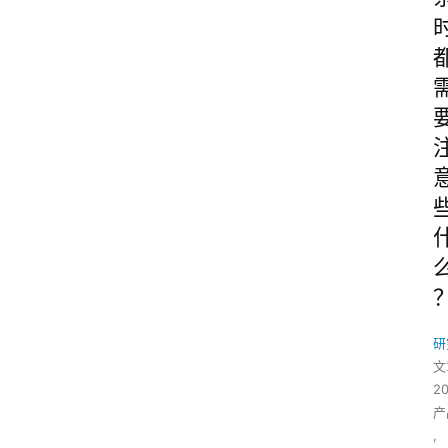
研
文
2
产
,