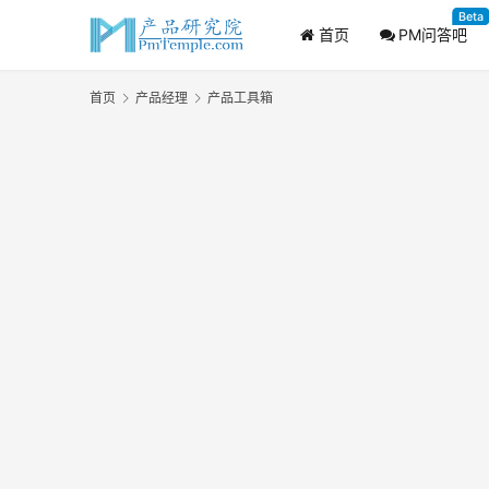
Beta
首页
PM问答吧
首页
产品经理
产品工具箱