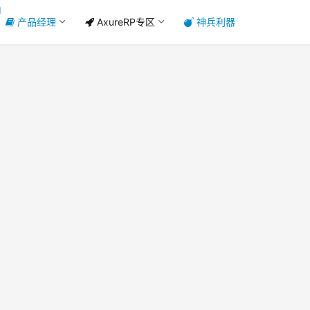
产品经理
AxureRP专区
神兵利器