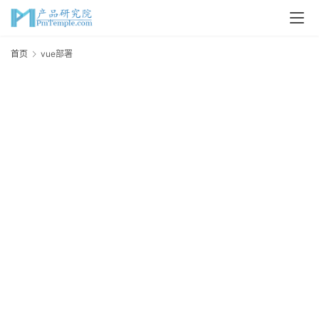
首
首页
vue部署
v
页
P
M
问
答
吧
产
品
经
理