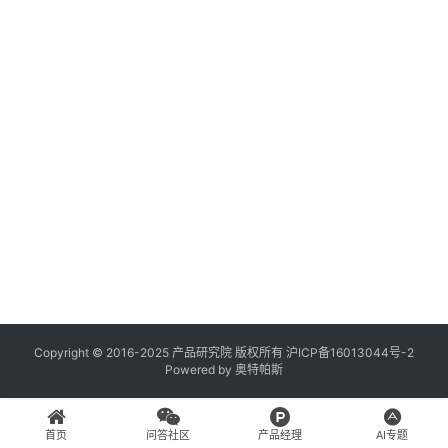
登录
注册
A
x
u
r
e
R
P
专
区
神
兵
Copyright © 2016-2025 产品研究院 版权所有
沪ICP备16013044号-2
Powered by
奥特帕斯
利
器
首页
问答社区
产品经理
AI专题