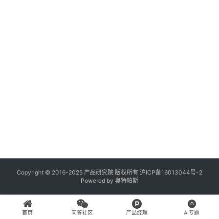
登录
注册
A
x
u
r
e
R
P
专
区
神
兵
Copyright © 2016-2025 产品研究院 版权所有
沪ICP备16013044号-2
Powered by
奥特帕斯
利
器
首页
问答社区
产品经理
AI专题