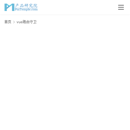
首
首页
vue路由守卫
v
页
P
M
问
答
吧
产
品
经
理