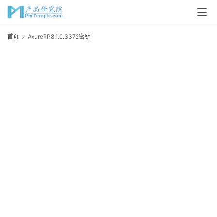
首
首页
AxureRP8.1.0.3372密钥
A
页
P
M
问
答
吧
产
品
经
理