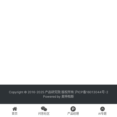
登录
注册
A
x
u
r
e
R
P
专
区
神
兵
Copyright © 2016-2025 产品研究院 版权所有
沪ICP备16013044号-2
Powered by
奥特帕斯
利
器
首页
问答社区
产品经理
AI专题