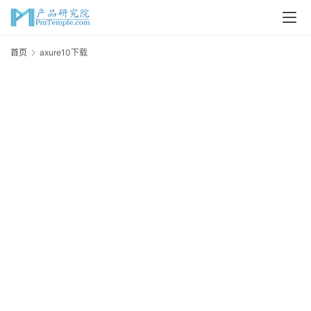
首
首页
axure10下载
a
页
P
M
问
答
吧
产
品
经
理