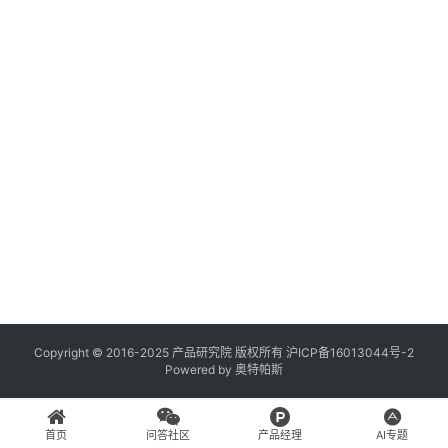
登录
注册
A
x
u
r
e
R
P
专
区
神
兵
Copyright © 2016-2025 产品研究院 版权所有
沪ICP备16013044号-2
Powered by
奥特帕斯
利
器
首页
问答社区
产品经理
AI专题