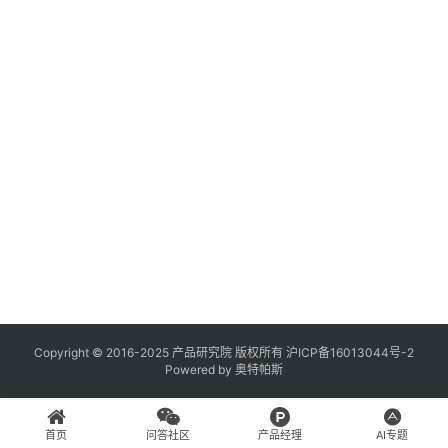
登录
注册
A
x
u
r
e
R
P
专
区
神
兵
Copyright © 2016-2025 产品研究院 版权所有
沪ICP备16013044号-2
Powered by
奥特帕斯
利
器
首页
问答社区
产品经理
AI专题