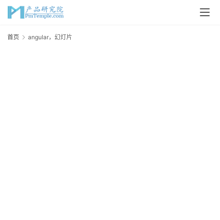
首
首页
angular，幻灯片
a
页
P
M
问
答
吧
产
品
经
理