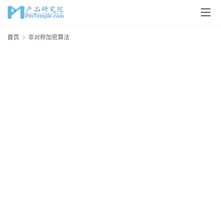
首
首页
非对称加密算法
页
P
M
问
答
吧
产
品
经
理