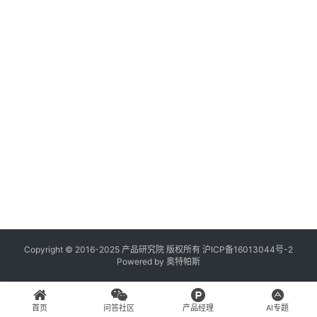
登录
注册
A
x
u
r
e
R
P
专
区
神
兵
Copyright © 2016-2025 产品研究院 版权所有
沪ICP备16013044号-2
Powered by
奥特帕斯
利
器
首页
问答社区
产品经理
AI专题