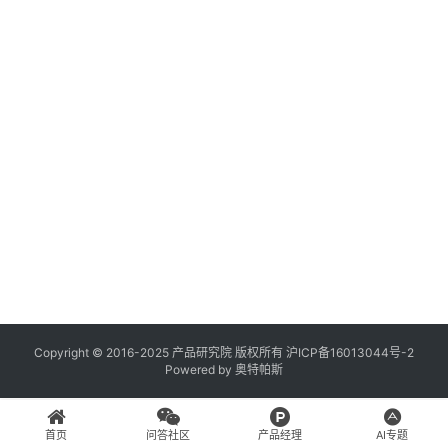
登录
注册
A
x
u
r
e
R
P
专
区
神
兵
Copyright © 2016-2025 产品研究院 版权所有
沪ICP备16013044号-2
Powered by
奥特帕斯
利
器
首页
问答社区
产品经理
AI专题