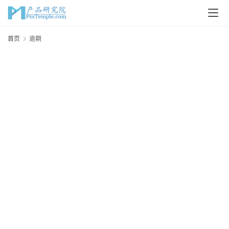
首
首页
逾期
页
P
M
问
答
吧
产
品
经
理