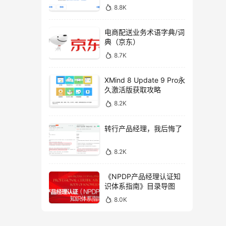
n下载
8.8K
电商配送业务术语字典/词
典（京东）
8.7K
XMind 8 Update 9 Pro永
久激活版获取攻略
8.2K
转行产品经理，我后悔了
8.2K
《NPDP产品经理认证知
识体系指南》目录导图
8.0K