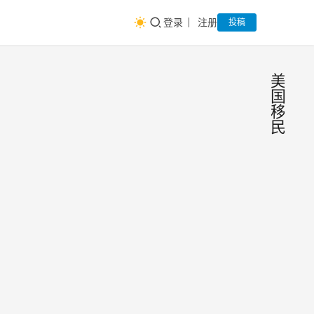
登录
注册
投稿
美
国
移
民
美国
移
民
旅签
留
学
和工
内容
作签
概要
▪ 美
申请
国旅
费上
小美
2023
签和
涨，
出国
年4
工作
移民
月15
移