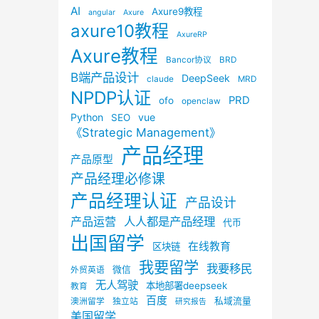
AI
Axure9教程
angular
Axure
axure10教程
AxureRP
Axure教程
Bancor协议
BRD
B端产品设计
DeepSeek
claude
MRD
NPDP认证
PRD
ofo
openclaw
Python
vue
SEO
《Strategic Management》
产品经理
产品原型
产品经理必修课
产品经理认证
产品设计
产品运营
人人都是产品经理
代币
出国留学
在线教育
区块链
我要留学
我要移民
微信
外贸英语
无人驾驶
本地部署deepseek
教育
百度
私域流量
澳洲留学
独立站
研究报告
美国留学