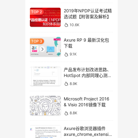
2019年NPDP认证考试精
选试题【附答案及解析】
10.6K
Axure RP 9 最新汉化包
下载
9.1K
产品发布计划改进思路、
HotSpot 内部同理心测试
方法
8.9K
Microsoft Project 2016
& Visio 2016镜像下载
8.8K
Axure谷歌浏览器插件
axure_chrome_extensio