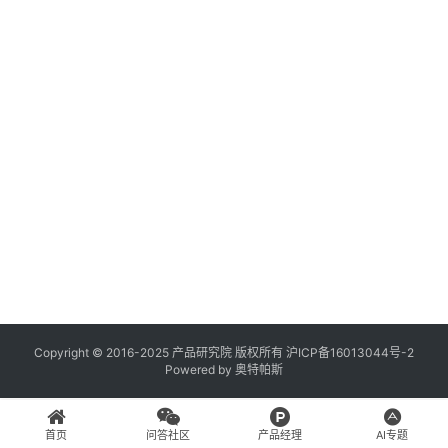
登录
注册
A
x
u
r
e
R
P
专
区
神
兵
Copyright © 2016-2025 产品研究院 版权所有
沪ICP备16013044号-2
Powered by
奥特帕斯
利
器
首页
问答社区
产品经理
AI专题