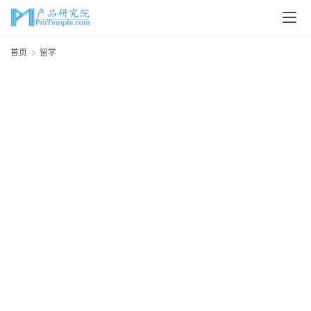
首
首页
留学
页
P
M
问
答
吧
产
品
经
理