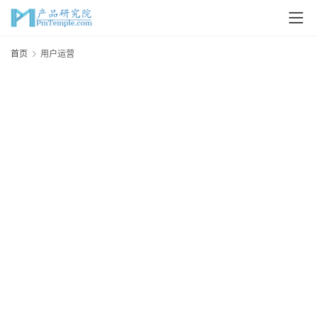
首
首页
用户运营
页
P
M
问
答
吧
产
品
经
理