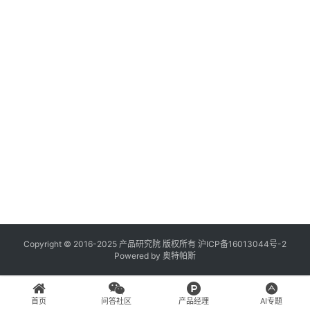
登录
注册
A
x
u
r
e
R
P
专
区
神
兵
Copyright © 2016-2025 产品研究院 版权所有
沪ICP备16013044号-2
Powered by
奥特帕斯
利
器
首页
问答社区
产品经理
AI专题