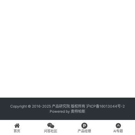
登录
注册
A
x
u
r
e
R
P
专
区
神
兵
Copyright © 2016-2025 产品研究院 版权所有
沪ICP备16013044号-2
Powered by
奥特帕斯
利
器
首页
问答社区
产品经理
AI专题