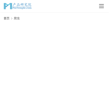
首
首页
爬虫
页
P
M
问
答
吧
产
品
经
理