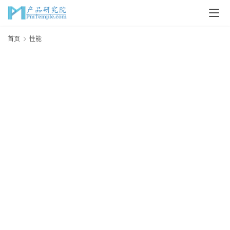
首
首页
性能
页
P
M
问
答
吧
产
品
经
理