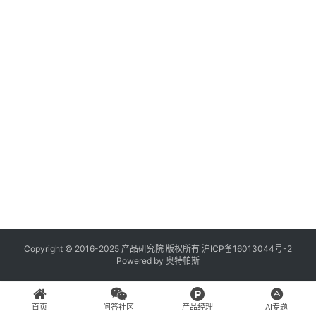
登录
注册
A
x
u
r
e
R
P
专
区
神
兵
Copyright © 2016-2025 产品研究院 版权所有
沪ICP备16013044号-2
Powered by
奥特帕斯
利
器
首页
问答社区
产品经理
AI专题