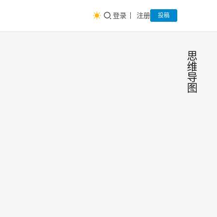
登录
注册
投稿
思
维
导
图
优秀
产
品
产品
原
型
经理
一直
梳理
以
来，
工作
有很
的诀
研究
2022
多优
窍，
院精
年2
秀又
三分
选
月12
产