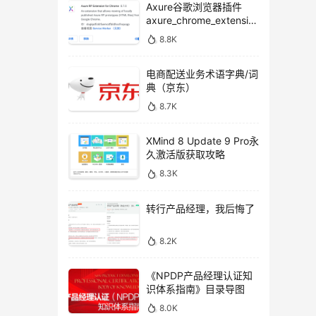
Axure谷歌浏览器插件
axure_chrome_extensio
n下载
8.8K
电商配送业务术语字典/词
典（京东）
8.7K
XMind 8 Update 9 Pro永
久激活版获取攻略
8.3K
转行产品经理，我后悔了
8.2K
《NPDP产品经理认证知
识体系指南》目录导图
8.0K