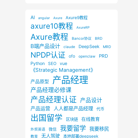
AI
Axure9教程
angular
Axure
axure10教程
AxureRP
Axure教程
Bancor协议
BRD
B端产品设计
DeepSeek
claude
MRD
NPDP认证
PRD
ofo
openclaw
Python
vue
SEO
《Strategic Management》
产品经理
产品原型
产品经理必修课
产品经理认证
产品设计
产品运营
人人都是产品经理
代币
出国留学
在线教育
区块链
我要留学
我要移民
微信
外贸英语
无人驾驶
本地部署deepseek
教育