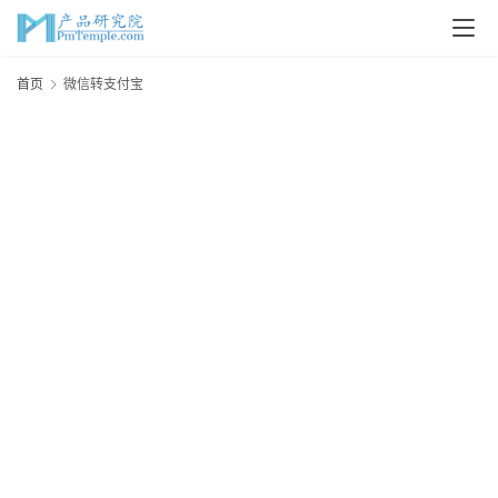
首
首页
微信转支付宝
页
P
M
问
答
吧
产
品
经
理