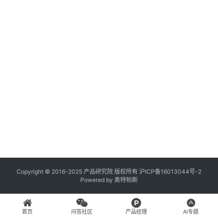
登录
注册
A
x
u
r
e
R
P
专
区
神
兵
Copyright © 2016-2025 产品研究院 版权所有
沪ICP备16013044号-2
Powered by
奥特帕斯
利
器
首页
问答社区
产品经理
AI专题