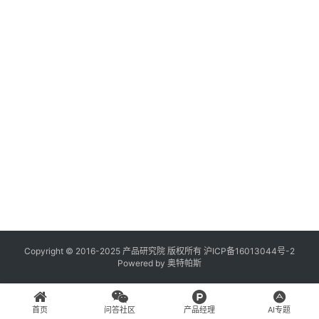
登录
注册
A
x
u
r
e
R
P
专
区
神
兵
Copyright © 2016-2025 产品研究院 版权所有
沪ICP备16013044号-2
Powered by
奥特帕斯
利
器
首页
问答社区
产品经理
AI专题