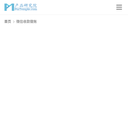
首
首页
微信收款做账
页
P
M
问
答
吧
产
品
经
理