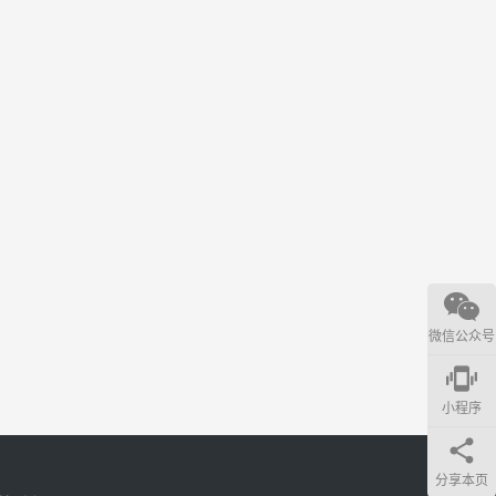
微信公众号
edgesensor_high
小程序
分享本页