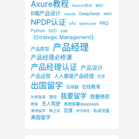
Axure教程
Bancor协议
BRD
B端产品设计
DeepSeek
claude
MRD
NPDP认证
PRD
ofo
openclaw
Python
vue
SEO
《Strategic Management》
产品经理
产品原型
产品经理必修课
产品经理认证
产品设计
产品运营
人人都是产品经理
代币
出国留学
在线教育
区块链
我要留学
我要移民
微信
外贸英语
无人驾驶
本地部署deepseek
教育
百度
私域流量
澳洲留学
独立站
研究报告
美国留学