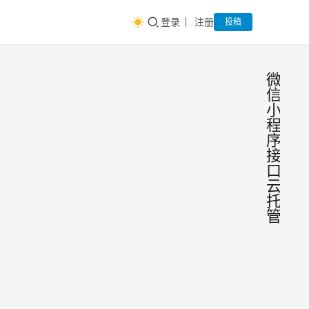
登录
注册
投稿
微
信
小
程
序
接
口
云
托
管
微信
前
端
小程
大
牛
序用
云能