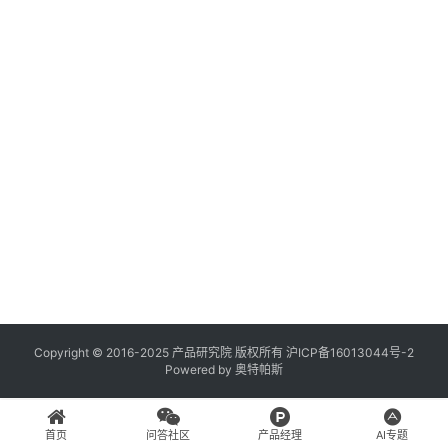
登录
注册
A
x
u
r
e
R
P
专
区
神
兵
Copyright © 2016-2025 产品研究院 版权所有
沪ICP备16013044号-2
Powered by
奥特帕斯
利
器
首页
问答社区
产品经理
AI专题