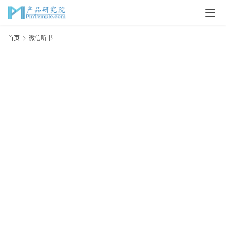
首
首页
微信听书
页
P
M
问
答
吧
产
品
经
理